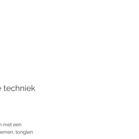
 techniek
n met een 
demen, tonglen 