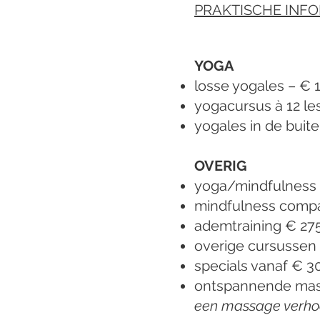
PRAKTISCHE INFO
YOGA
losse yogales – € 
yogacursus à 12 le
yogales in de buit
OVERIG
yoga/mindfulness i
mindfulness compas
ademtraining € 27
overige cursussen 
specials vanaf € 3
ontspannende mas
een massage verho