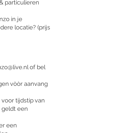
& particulieren
zo in je
ere locatie? (prijs
zo@live.nl
of bel
agen vòòr aanvang
voor tijdstip van
 geldt een
er een